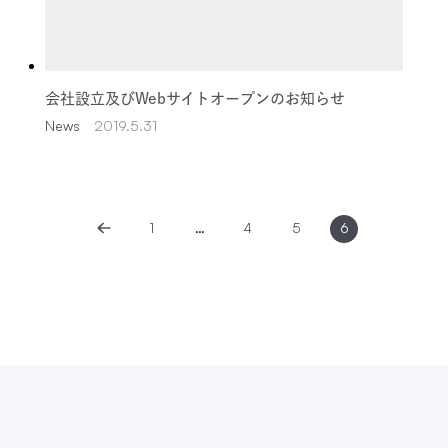
会社設立及びWebサイトオープンのお知らせ
News
2019.5.31
投
1
…
4
5
6
稿
の
ペ
ー
ジ
送