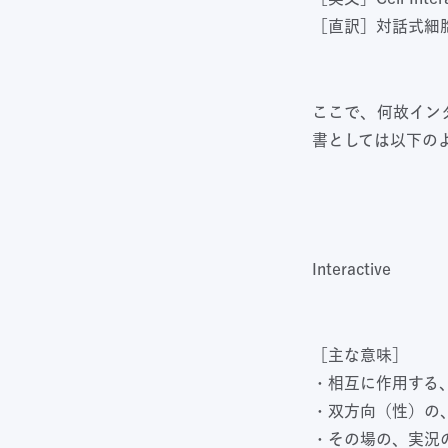
［直訳］対話式細
ここで、何故インタ
書としては以下の
Interactive
［主な意味］
・相互に作用する
・双方向（性）の
・その場の、実況