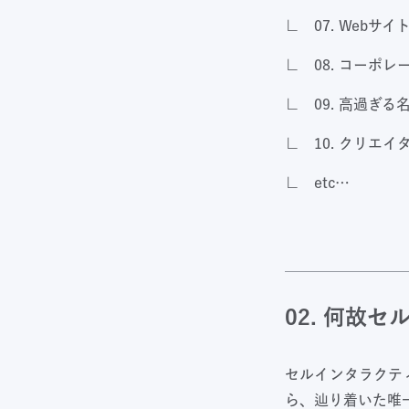
∟
07. Web
サイ
∟
08.
コーポレ
∟
09.
高過ぎる
∟
10.
クリエイ
∟
etc…
02. 何故
セルインタラクテ
ら、辿り着いた唯