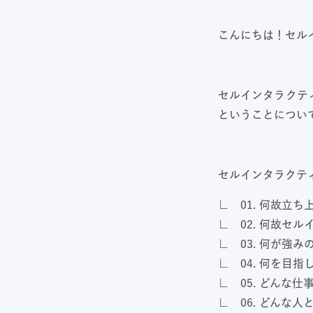
こんにちは！セル
セルインタラクテ
ということについ
セルインタラクテ
∟
01.
何故立ち
∟
02.
何故セル
∟
03.
何が強み
∟
04.
何を目指
∟
05.
どんな仕
∟
06.
どんな人