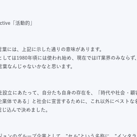
active「活動的」
eという言葉には、上記に示した通りの意味があります。
しては1980年頃には使われ始め、現在ではIT業界のみなら
言葉なんじゃないかなと思います。
社設立にあたって、自分たち自身の存在を、「時代や社会・顧
企業体である」と社会に宣言するために、これ以外にベストな
信じ込んで決めました。
ジョンのグループ企業として、”セル”という名称に、”インタラ