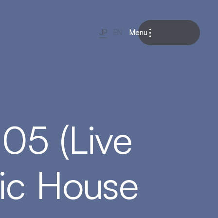
Menu
JP
EN
05 (Live
ic House