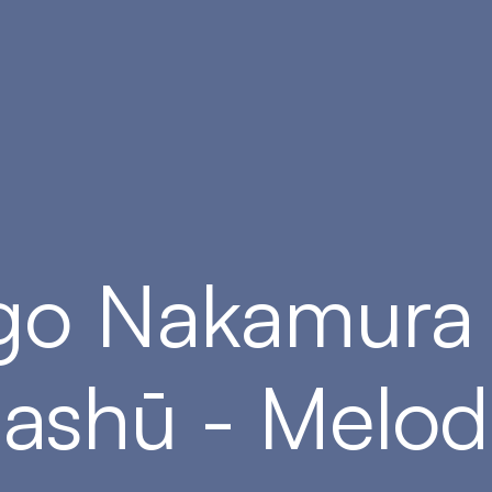
ngo Nakamura 
ashū - Melod