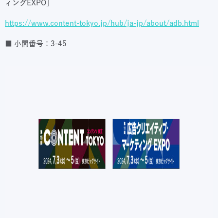
ィングEXPO」
https://www.content-tokyo.jp/hub/ja-jp/about/adb.html
■ 小間番号：3-45