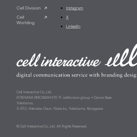
Instagram
X
LinkedIn
Cell Interactive Co.,Ltd.
KITANAKA BRICK&WHITE 1F celldivision group × Dance Base
Yokohama,
5-57-2, Kitanaka-Douri, Naka-ku, Yokohama, Kanagawa
© Cell Interactive Co.,Ltd. All Rights Reserved.